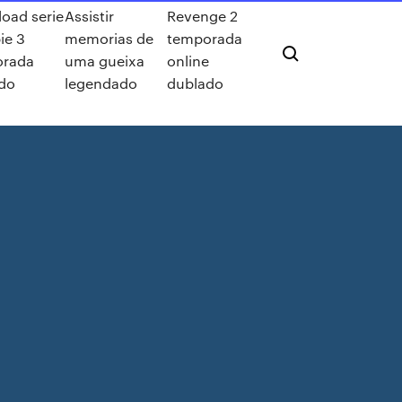
oad serie
Assistir
Revenge 2
ie 3
memorias de
temporada
orada
uma gueixa
online
do
legendado
dublado