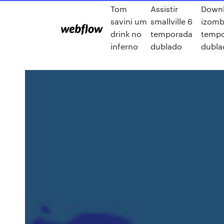
Tom
Assistir
Downl
savini um
smallville 6
izomb
drink no
temporada
temp
inferno
dublado
dubla